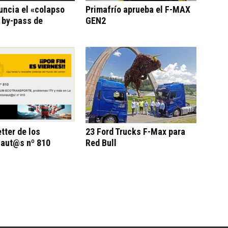
uncia el «colapso
Primafrío aprueba el F-MAX
l by-pass de
GEN2
tter de los
23 Ford Trucks F-Max para
aut@s nº 810
Red Bull