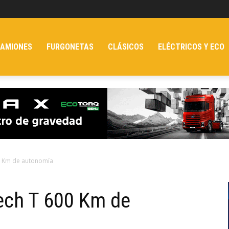
AMIONES
FURGONETAS
CLÁSICOS
ELÉCTRICOS Y ECO
00 Km de autonomía
ech T 600 Km de