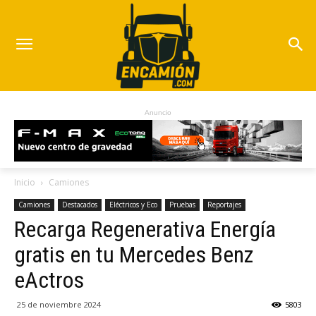
Anuncio
Inicio
Camiones
Camiones
Destacados
Eléctricos y Eco
Pruebas
Reportajes
Recarga Regenerativa Energía
gratis en tu Mercedes Benz
eActros
25 de noviembre 2024
5803