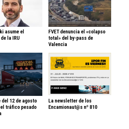
ki asume el
FVET denuncia el «colapso
 de la IRU
total» del by-pass de
Valencia
e del 12 de agosto
La newsletter de los
 el tráfico pesado
Encamionaut@s nº 810
a