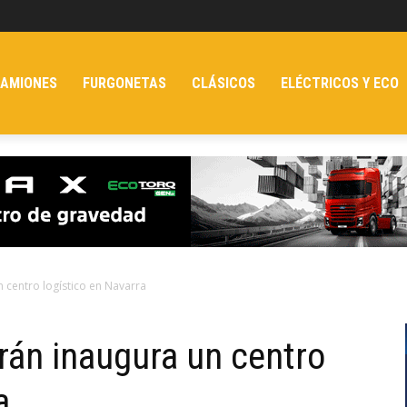
AMIONES
FURGONETAS
CLÁSICOS
ELÉCTRICOS Y ECO
 centro logístico en Navarra
án inaugura un centro
a