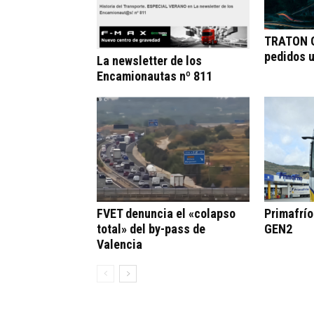
TRATON G
pedidos 
La newsletter de los
Encamionautas nº 811
FVET denuncia el «colapso
Primafrí
total» del by-pass de
GEN2
Valencia