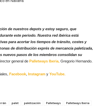
tico en Navarra
ación de nuestros depots y estoy seguro, que
urante este periodo. Nuestra red ibérica está
vas para acortar los tiempos de tránsito, costes y
 zonas de distribución exprés de mercancía paletizada,
os nuevos pasos de los miembros consolidan su
director general de
Palletways Iberia,
Gregorio Hernando.
iales,
Facebook
,
Instagram
y
YouTube.
rrán
palet
paletización
Palletways
Palletways Iberia