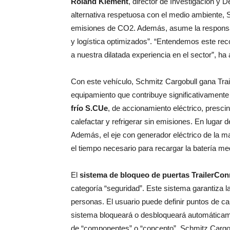
Roland Klement
, director de Investigación y D
alternativa respetuosa con el medio ambiente, S
emisiones de CO2. Además, asume la responsabi
y logística optimizados”. “Entendemos este re
a nuestra dilatada experiencia en el sector”, h
Con este vehículo, Schmitz Cargobull gana Trail
equipamiento que contribuye significativamente
frío S.CUe
, de accionamiento eléctrico, presc
calefactar y refrigerar sin emisiones. En lugar d
Además, el eje con generador eléctrico de la m
el tiempo necesario para recargar la batería med
El
sistema de bloqueo de puertas TrailerCon
categoría “seguridad”. Este sistema garantiza l
personas. El usuario puede definir puntos de car
sistema bloqueará o desbloqueará automáticamen
de “componentes” o “concepto”, Schmitz Cargob