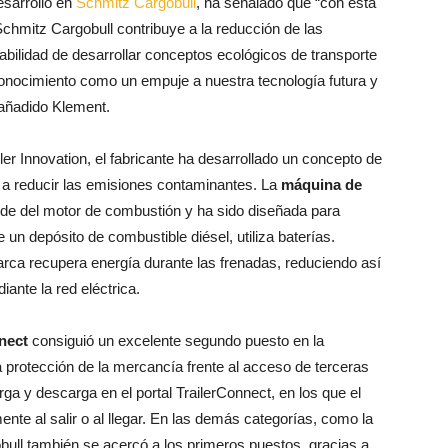
esarrollo en
Schmitz Cargobull
, ha señalado que “con esta
chmitz Cargobull contribuye a la reducción de las
lidad de desarrollar conceptos ecológicos de transporte
conocimiento como un empuje a nuestra tecnología futura y
a añadido Klement.
er Innovation, el fabricante ha desarrollado un concepto de
 a reducir las emisiones contaminantes. La
máquina de
inde del motor de combustión y ha sido diseñada para
e un depósito de combustible diésel, utiliza baterías.
arca recupera energía durante las frenadas, reduciendo así
iante la red eléctrica.
nect
consiguió un excelente segundo puesto en la
a protección de la mercancía frente al acceso de terceras
ga y descarga en el portal TrailerConnect, en los que el
te al salir o al llegar. En las demás categorías, como la
ull también se acercó a los primeros puestos, gracias a