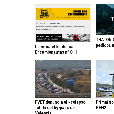
TRATON G
pedidos 
La newsletter de los
Encamionautas nº 811
FVET denuncia el «colapso
Primafrí
total» del by-pass de
GEN2
Valencia