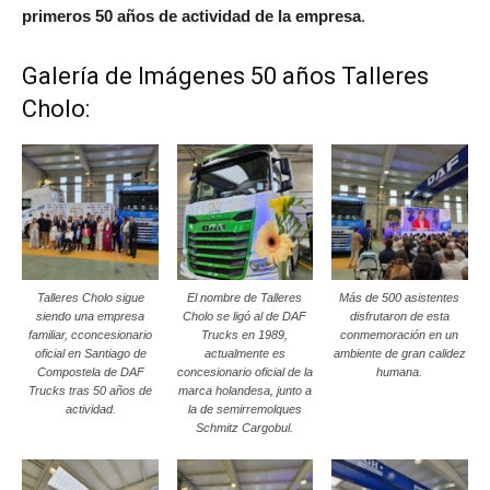
primeros 50 años de actividad de la empresa
.
Galería de Imágenes 50 años Talleres
Cholo:
Talleres Cholo sigue
El nombre de Talleres
Más de 500 asistentes
siendo una empresa
Cholo se ligó al de DAF
disfrutaron de esta
familiar, cconcesionario
Trucks en 1989,
conmemoración en un
oficial en Santiago de
actualmente es
ambiente de gran calidez
Compostela de DAF
concesionario oficial de la
humana.
Trucks tras 50 años de
marca holandesa, junto a
actividad.
la de semirremolques
Schmitz Cargobul.