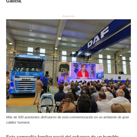
Galicia
.
- Anuncio -
Más de 500 asistentes disfrutaron de esta conmemoración en un ambiente de gran
calidez humana.
Esta compañía familiar nació del esfuerzo de un humilde