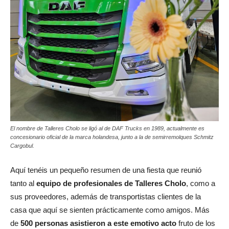
El nombre de Talleres Cholo se ligó al de DAF Trucks en 1989, actualmente es
concesionario oficial de la marca holandesa, junto a la de semirremolques Schmitz
Cargobul.
Aquí tenéis un pequeño resumen de una fiesta que reunió
tanto al
equipo de profesionales de Talleres Cholo
, como a
sus proveedores, además de transportistas clientes de la
casa que aquí se sienten prácticamente como amigos. Más
de
500 personas asistieron a este emotivo acto
fruto de los