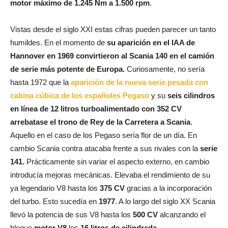
motor máximo de 1.245 Nm a 1.500 rpm
.
Vistas desde el siglo XXI estas cifras pueden parecer un tanto
humildes. En el momento de
su aparición en el IAA de
Hannover en 1969 convirtieron al Scania 140 en el camión
de serie más potente de Europa.
Curiosamente, no sería
hasta 1972 que la
aparición de la nueva serie pesada con
cabina cúbica de los españoles Pegaso
y su
seis cilindros
en línea de 12 litros turboalimentado con 352 CV
arrebatase el trono de Rey de la Carretera a Scania
.
Aquello en el caso de los Pegaso sería flor de un día. En
cambio Scania contra atacaba frente a sus rivales con la
serie
141.
Prácticamente sin variar el aspecto externo, en cambio
introducía mejoras mecánicas. Elevaba el rendimiento de su
ya legendario V8 hasta los
375 CV
gracias a la incorporación
del turbo. Esto sucedía en
1977
. A lo largo del siglo XX Scania
llevó la potencia de sus V8 hasta los
500 CV
alcanzando el
bloque
motor V8
los
16 litros de cilindrada
.