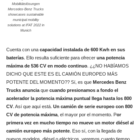
Mobilitätslösungen
Mercedes-Benz Trucks
showcases sustainable
municipal mobility
solutions at IFAT 2022 in
Munich
Cuenta con una
capacidad instalada de 600 Kwh en sus
baterías
. Ello resulta suficiente para ofrecer
una potencia
máxima de 536 CV en modo continuo
. ¿¿NO HABÍAMOS
DICHO QUE ESTE ES EL CAMIÓN EUROPEO MÁS
POTENTE DEL MOMENTO?? Sí, es que
Mercedes Benz
Trucks anuncia
que
cuando presionamos a fondo el
acelerador la potencia máxima puntual llega hasta los 800
CV
. Así que aquí está.
Un camión de serie europeo con 800
CV de potencia máxima
, el mayor por el momento. P
or
primera vez en mucho tiempo no mueve un motor diésel al
camión europeo más potente
. Eso sí, con la llegada de
nuevos modelos, diésel o eléctricos, veremos cuanto tiempo