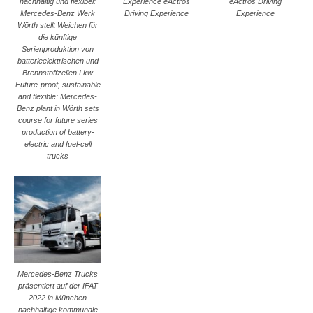
nachhaltig und flexibel:
Experience eActros
eActros Driving
Mercedes-Benz Werk
Driving Experience
Experience
Wörth stellt Weichen für
die künftige
Serienproduktion von
batterieelektrischen und
Brennstoffzellen Lkw
Future-proof, sustainable
and flexible: Mercedes-
Benz plant in Wörth sets
course for future series
production of battery-
electric and fuel-cell
trucks
Mercedes-Benz Trucks
präsentiert auf der IFAT
2022 in München
nachhaltige kommunale