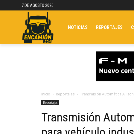
7 DE AGOSTO 2026
NOTICIAS
REPORTAJES
C
Inicio
Reportajes
Transmisión Automática Allison 
Reportajes
Transmisión Automá
para vehículo indus