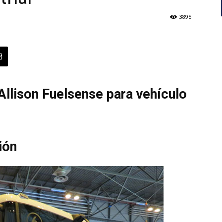
3895
llison Fuelsense para vehículo
ión