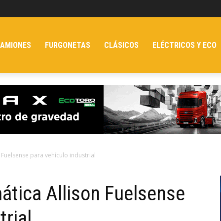
AMIONES
FURGONETAS
CLÁSICOS
ELÉCTRICOS Y ECO
Fuelsense para vehículo industrial
tica Allison Fuelsense
trial