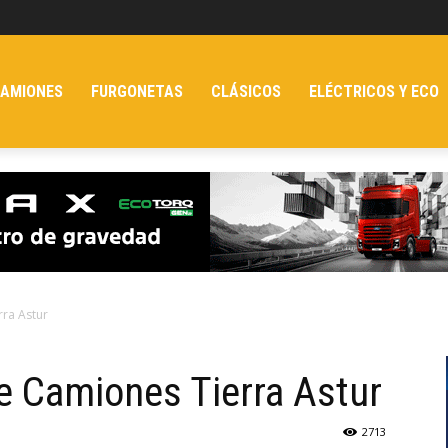
AMIONES
FURGONETAS
CLÁSICOS
ELÉCTRICOS Y ECO
rra Astur
e Camiones Tierra Astur
2713