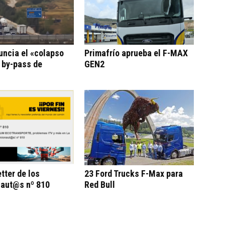
uncia el «colapso
Primafrío aprueba el F-MAX
l by-pass de
GEN2
tter de los
23 Ford Trucks F-Max para
aut@s nº 810
Red Bull