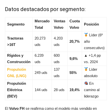
Datos destacados por segmento:
Mercado
Ventas
Cuota
Segmento
Posición
Total
Volvo
Volvo
Líder (6º
Tractoras
20.273
4.203
20,7%
año
>16T
uds
uds
consecutivo)
Rígidos y
6.239
600
▲ +1,4 pp
9,6%
Construcción
uds
uds
vs. 2024
Propulsión
137
Líder
249 uds
55%
GNL (LNG)
uds
absoluto
Propulsión
En
Eléctrica
144 uds
28 uds
19,4%
camino al
(BEV)
liderazgo
El
Volvo FH
se reafirma como el modelo más vendido en