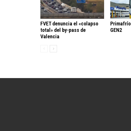
FVET denuncia el «colapso
Primafrí
total» del by-pass de
GEN2
Valencia