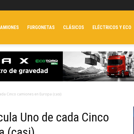
AMIONES
FURGONETAS
CLÁSICOS
ELÉCTRICOS Y ECO
ada Cinco camiones en Europa (casi)
cula Uno de cada Cinco
 (casi)