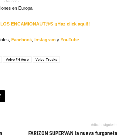
- Anuncio -
miones en Europa
LOS ENCAMIONAUT@S ¡¡Haz click aquí!!
iales
,
Facebook
,
Instagram
y
YouTube.
Volvo FH Aero
Volvo Trucks
Artículo siguiente
n
FARIZON SUPERVAN la nueva furgoneta