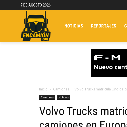
7 DE AGOSTO 2026
NOTICIAS
REPORTAJES
C
Inicio
Camiones
Volvo Trucks matricula Uno de c
Camiones
Noticias
Volvo Trucks matri
camiones en Europa