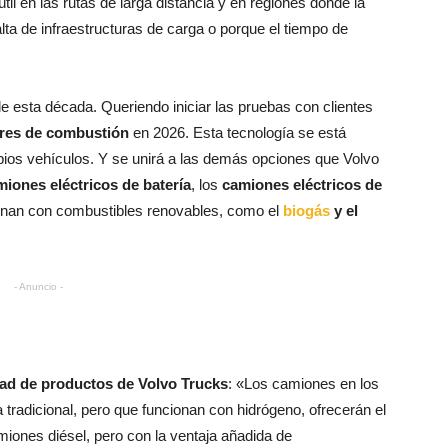
til en las rutas de larga distancia y en regiones donde la
falta de infraestructuras de carga o porque el tiempo de
de esta década. Queriendo iniciar las pruebas con clientes
ores de combustión
en 2026. Esta tecnología se está
pios vehículos. Y se unirá a las demás opciones que Volvo
miones eléctricos de batería
, los
camiones eléctricos de
onan con combustibles renovables, como el
biogás
y el
- Anuncio -
dad de productos de Volvo Trucks
: «Los camiones en los
tradicional, pero que funcionan con hidrógeno, ofrecerán el
miones diésel, pero con la ventaja añadida de