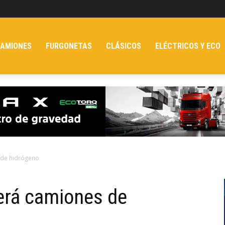
AMIONES
FURGONETAS
CLÁSICOS
ELÉCTRICOS Y ECO
 de hidrógeno
erá camiones de