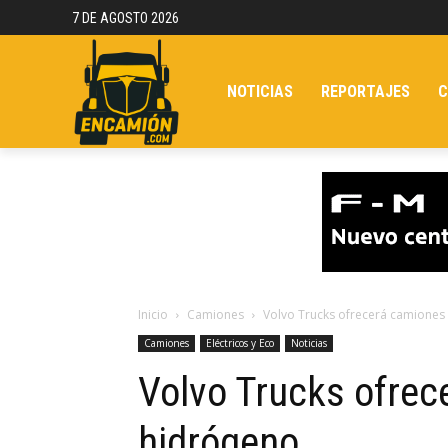
7 DE AGOSTO 2026
NOTICIAS
REPORTAJES
C
Inicio
Camiones
Volvo Trucks ofrecerá camiones
Camiones
Eléctricos y Eco
Noticias
Volvo Trucks ofrec
hidrógeno