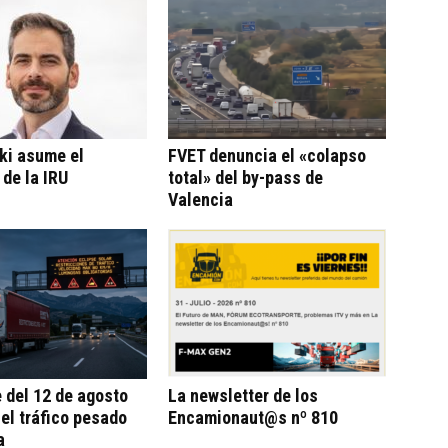
ki asume el
FVET denuncia el «colapso
 de la IRU
total» del by-pass de
Valencia
e del 12 de agosto
La newsletter de los
 el tráfico pesado
Encamionaut@s nº 810
a