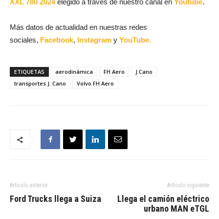
XXL 780 2024
elegido a través de nuestro canal en
Youtube
.
Más datos de actualidad en nuestras redes
sociales,
Facebook
,
Instagram
y
YouTube.
ETIQUETAS
aerodinámica
FH Aero
J.Cano
transportes J. Cano
Volvo FH Aero
Artículo anterior
Artículo siguiente
Ford Trucks llega a Suiza
Llega el camión eléctrico
urbano MAN eTGL