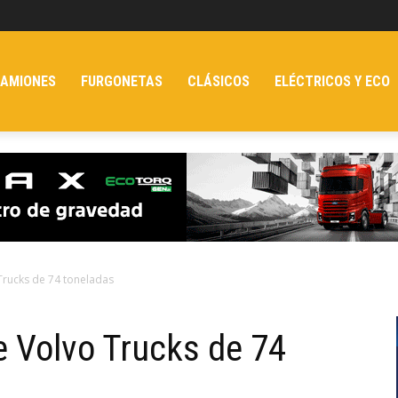
AMIONES
FURGONETAS
CLÁSICOS
ELÉCTRICOS Y ECO
Trucks de 74 toneladas
e Volvo Trucks de 74