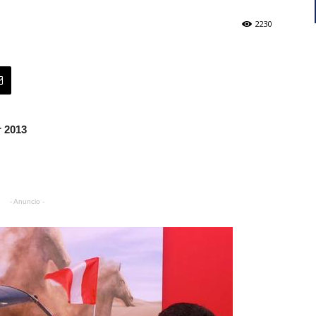
2230
r 2013
- Anuncio -