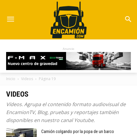
Anuncio
Inicio
Videos
Página 19
VIDEOS
Vídeos. Agrupa el contenido formato audiovisual de
EncamionTV, Blog, pruebas y reportajes también
disponibles en nuestro canal Youtube.
Camión colgando por la popa de un barco