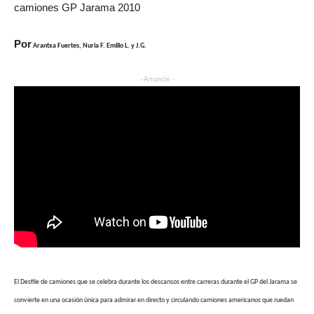
camiones GP Jarama 2010
Por
Arantxa Fuertes, Nuria F. Emilio L. y J.G.
- Anuncio -
El Desfile de camiones que se celebra durante los descansos entre carreras durante el GP del Jarama se
convierte en una ocasión única para admirar en directo y circulando camiones americanos que ruedan