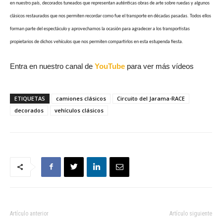
en nuestro país, decorados tuneados que representan auténticas obras de arte sobre ruedas y algunos
clásicos restaurados que nos permiten recordar como fue el transporte en décadas pasadas. Todos ellos
forman parte del espectáculo y aprovechamos la ocasión para agradecer a los transportistas
propietarios de dichos vehículos que nos permiten compartirlos en esta estupenda fiesta.
Entra en nuestro canal de
YouTube
para ver más vídeos
ETIQUETAS
camiones clásicos
Circuito del Jarama-RACE
decorados
vehículos clásicos
Artículo anterior
Artículo siguiente