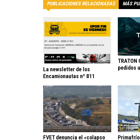
PUBLICACIONES RELACIONADAS
MÁS PU
TRATON G
pedidos 
La newsletter de los
Encamionautas nº 811
FVET denuncia el «colapso
Primafrí