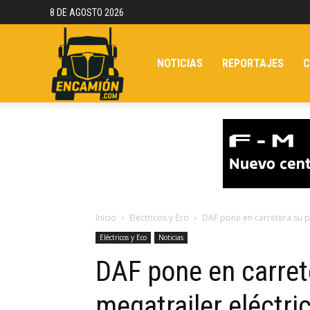
8 DE AGOSTO 2026
NOTICIAS
REPORTAJES
C
Inicio
Eléctricos y Eco
DAF pone en carretera su p
Eléctricos y Eco
Noticias
DAF pone en carret
megatrailer eléctri