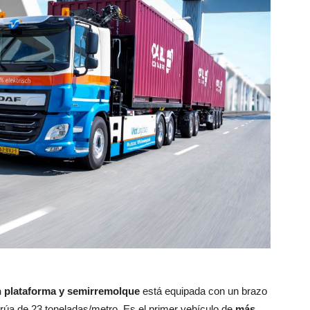
 plataforma y semirremolque
está equipada con un brazo
úa de 23 toneladas/metro. Es el primer vehículo de
más