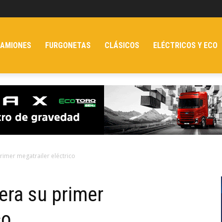
AMIONES
FURGONETAS
CLÁSICOS
ELÉCTRICOS Y ECO
rimer megatrailer eléctrico
era su primer
co