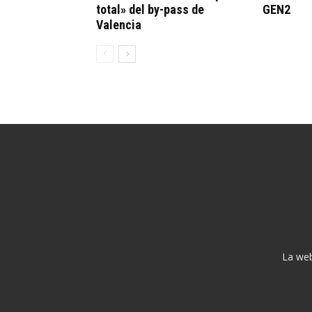
total» del by-pass de
GEN2
Valencia
La web