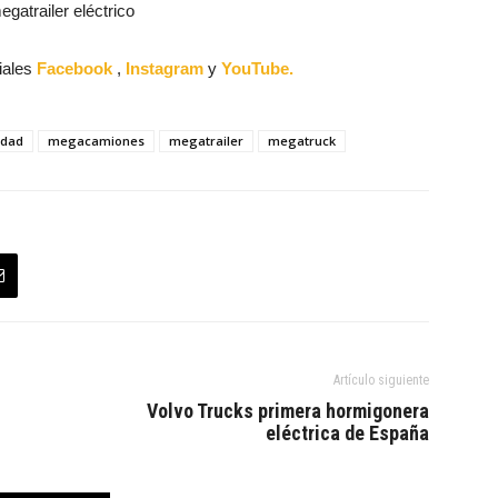
atrailer eléctrico
iales
Facebook
,
Instagram
y
YouTube.
idad
megacamiones
megatrailer
megatruck
Artículo siguiente
Volvo Trucks primera hormigonera
eléctrica de España