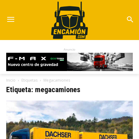
Anuncio
Inicio
Etiquetas
Megacamiones
Etiqueta: megacamiones