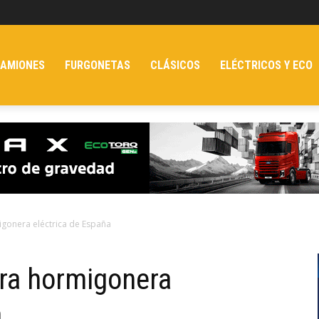
AMIONES
FURGONETAS
CLÁSICOS
ELÉCTRICOS Y ECO
gonera eléctrica de España
ra hormigonera
a