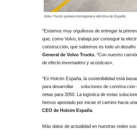
Volvo Trucks primera hormigonera eléctrica de España
“Estamos muy orgullosos de entregar la primer
que, como Volvo, trabaja por conseguir la electri
construcción, que sabemos es todo un desafío p
General de Volvo Trucks
. “Con nuestro camión
de efecto invernadero y acústicas».
“En H
olcim España,
la sostenibilidad está bas
para
desarrollar
soluciones de construcción 
netas para 2050. La logística de estas solucio
hemos apostado por iniciar el camino hacia una
CEO de H
olcim
España
.
Más datos de actualidad en nuestras redes soc