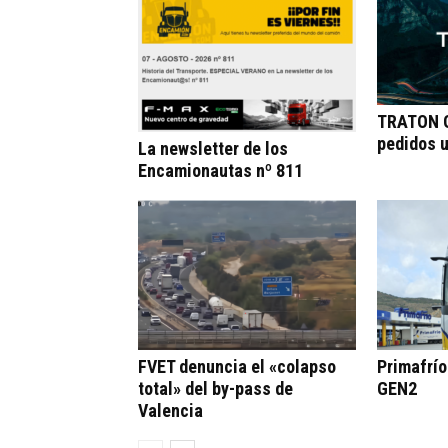
TRATON G
pedidos 
La newsletter de los
Encamionautas nº 811
FVET denuncia el «colapso
Primafrí
total» del by-pass de
GEN2
Valencia