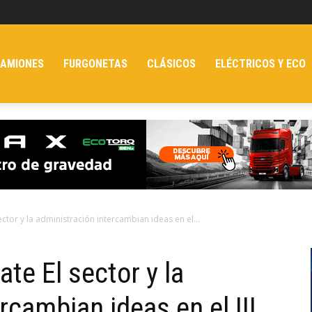
AMIONES
FURGONETAS
CLÁSICOS
ELÉCTRICOS Y ECO
ctor y la administración intercambian ideas en el...
te El sector y la
rcambian ideas en el III