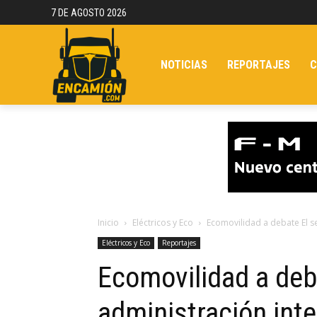
7 DE AGOSTO 2026
NOTICIAS
REPORTAJES
C
Inicio
Eléctricos y Eco
Ecomovilidad a debate El se
Eléctricos y Eco
Reportajes
Ecomovilidad a deba
administración inte