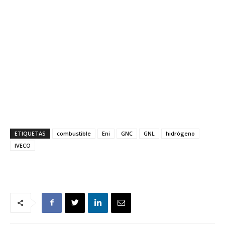
ETIQUETAS
combustible
Eni
GNC
GNL
hidrógeno
IVECO