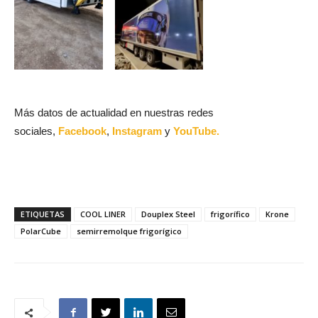
Más datos de actualidad en nuestras redes
sociales,
Facebook
,
Instagram
y
YouTube.
ETIQUETAS
COOL LINER
Douplex Steel
frigorífico
Krone
PolarCube
semirremolque frigorígico