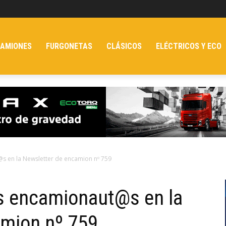
AMIONES
FURGONETAS
CLÁSICOS
ELÉCTRICOS Y ECO
@s en la Newsletter de encamion nº 759
os encamionaut@s en la
amion nº 759