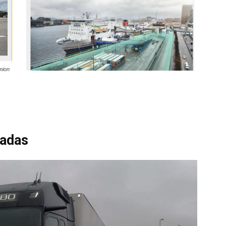
mion
ladas