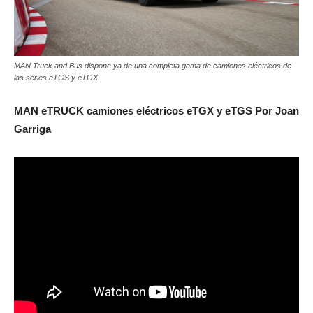
MAN Truck and Bus dispone ya de una completa gama de camiones eléctricos de
las series eTGS y eTGX.
MAN eTRUCK camiones eléctricos eTGX y eTGS Por Joan
Garriga