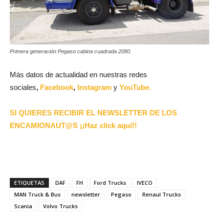
Primera generación Pegaso cabina cuadrada 2080.
Más datos de actualidad en nuestras redes
sociales
,
Facebook
,
Instagram
y
YouTube.
SI QUIERES RECIBIR EL NEWSLETTER DE LOS
ENCAMIONAUT@S ¡¡Haz click aquí!!
ETIQUETAS
DAF
FH
Ford Trucks
IVECO
MAN Truck & Bus
newsletter
Pegaso
Renaul Trucks
Scania
Volvo Trucks