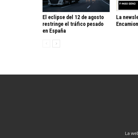
El eclipse del 12 de agosto
La newsle
restringe el tráfico pesado
Encamion
en España
La web