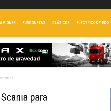
AMIONES
FURGONETAS
CLÁSICOS
ELÉCTRICOS Y ECO
eumáticos
Scania para