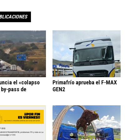
BLICACIONES
uncia el «colapso
Primafrío aprueba el F-MAX
l by-pass de
GEN2