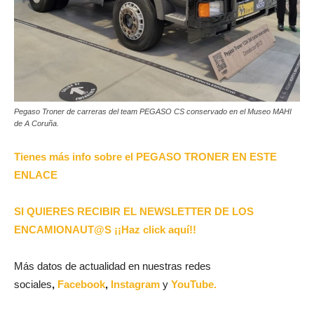
Pegaso Troner de carreras del team PEGASO CS conservado en el Museo MAHI
de A Coruña.
Tienes más info sobre el PEGASO TRONER EN ESTE
ENLACE
SI QUIERES RECIBIR EL NEWSLETTER DE LOS
ENCAMIONAUT@S ¡¡Haz click aquí!!
Más datos de actualidad en nuestras redes
sociales
,
Facebook
,
Instagram
y
YouTube.