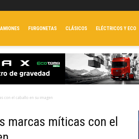
AMIONES
FURGONETAS
CLÁSICOS
ELÉCTRICOS Y ECO
as con el caballo en su imagen
os marcas míticas con el
en