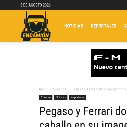
8 DE AGOSTO 2026
NOTICIAS
REPORTAJES
C
Inicio
Clásicos
Pegaso y Ferrari dos marcas mític
Clásicos
Noticias
Reportajes
Pegaso y Ferrari d
caballo en su imag