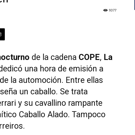
9377
nocturno
de la cadena
COPE
,
La
 dedicó una hora de emisión a
de la automoción. Entre ellas
eña un caballo. Se trata
rari y su cavallino rampante
ítico Caballo Alado. Tampoco
reiros.