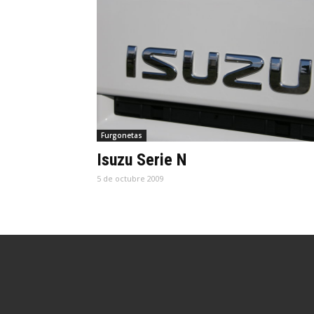
Furgonetas
Isuzu Serie N
5 de octubre 2009