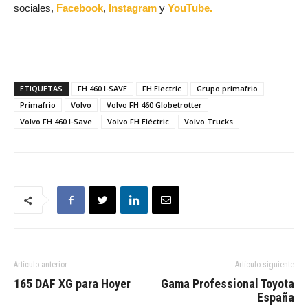
sociales,
Facebook
,
Instagram
y
YouTube.
ETIQUETAS
FH 460 I-SAVE
FH Electric
Grupo primafrio
Primafrio
Volvo
Volvo FH 460 Globetrotter
Volvo FH 460 I-Save
Volvo FH Eléctric
Volvo Trucks
Artículo anterior
Artículo siguiente
165 DAF XG para Hoyer
Gama Professional Toyota
España