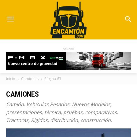
Anuncio
Inicio
Camiones
Página 63
CAMIONES
Camión. Vehículos Pesados. Nuevos Modelos,
presentaciones, técnica, pruebas, comparativos.
Tractoras, Rígidos, distribución, construcción.