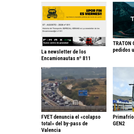
TRATON G
pedidos 
La newsletter de los
Encamionautas nº 811
FVET denuncia el «colapso
Primafrí
total» del by-pass de
GEN2
Valencia