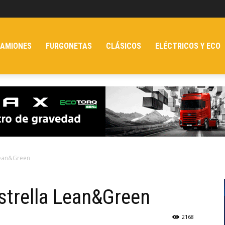
AMIONES
FURGONETAS
CLÁSICOS
ELÉCTRICOS Y ECO
Lean&Green
trella Lean&Green
2168