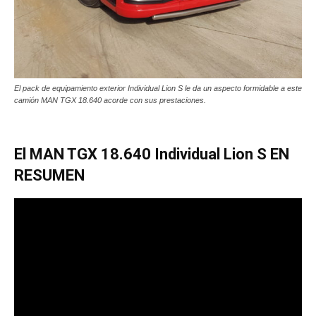
El pack de equipamiento exterior Individual Lion S le da un aspecto formidable a este
camión MAN TGX 18.640 acorde con sus prestaciones.
El MAN TGX 18.640 Individual Lion S EN
RESUMEN