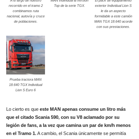
A lo largo de nuestro
MAN Individual la versión
El pack de equipamiento
recorrido en el tramo 2
Top de la serie TGX.
exterior Individual Lion S
combinamos ruta
le da un aspecto
nacional, autovía y cruce
formidable a este camión
de poblaciones.
MAN TGX 18.640 acorde
con sus prestaciones.
Prueba tractora MAN
18.640 TGX Individual
Lion S Euro 6
Lo cierto es que
este MAN apenas consume un litro más
que el citado Scania 590, con su V8 aclamado por su
legión de fans, a la vez que camina un par de km/h menos
en el Tramo 1.
A cambio, el Scania únicamente se permitía