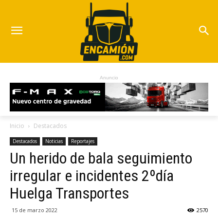
Anuncio
Inicio
Destacados
Destacados
Noticias
Reportajes
Un herido de bala seguimiento
irregular e incidentes 2ºdía
Huelga Transportes
15 de marzo 2022
2570