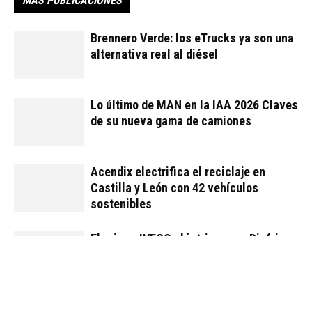
Volvo FH 460 GNL versus Diésel
Entra en
nuestro canal de YouTube
ETIQUETAS
camión
diesel
eco
ecomovilidad
euro 6
FH
GNL
transporte
Volvo
Volvo Trucks
Artículo anterior
Artículo siguiente
TRP presenta nuevos kits
El director de OK TRUCKS
de embrague
explica el proceso de
compra de un vehículo
usado