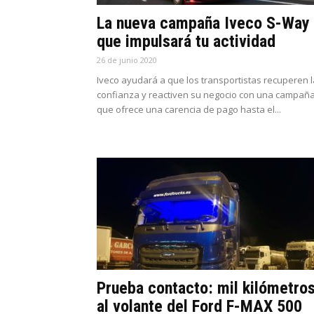
La nueva campaña Iveco S-Way
que impulsará tu actividad
26 de junio 2020
Iveco ayudará a que los transportistas recuperen l
confianza y reactiven su negocio con una campañ
que ofrece una carencia de pago hasta el...
Prueba contacto: mil kilómetro
al volante del Ford F-MAX 500