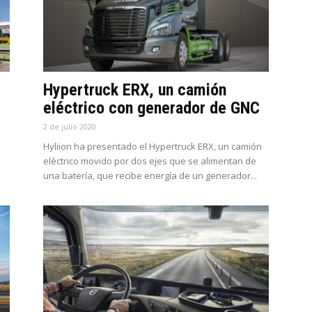
Hypertruck ERX, un camión
eléctrico con generador de GNC
2 de julio 2020
Hyliion ha presentado el Hypertruck ERX, un camión
eléctrico movido por dos ejes que se alimentan de
una batería, que recibe energía de un generador...