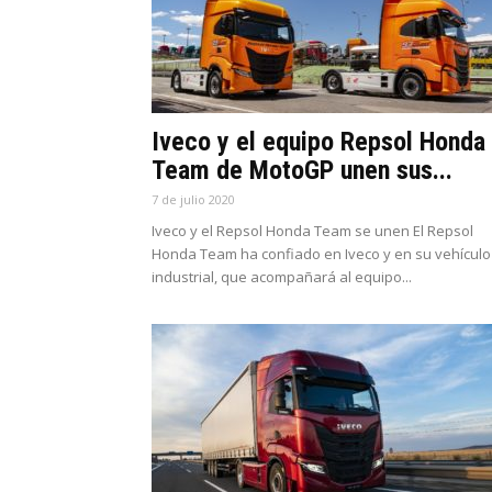
Iveco y el equipo Repsol Honda
Team de MotoGP unen sus...
7 de julio 2020
Iveco y el Repsol Honda Team se unen El Repsol
Honda Team ha confiado en Iveco y en su vehículo
industrial, que acompañará al equipo...