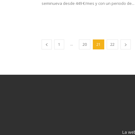
seminueva desde 449 €/mes y con un periodo de...
...
1
20
21
22
La web