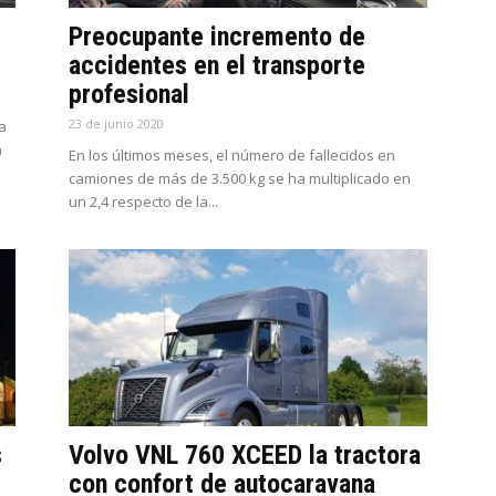
Preocupante incremento de
accidentes en el transporte
profesional
23 de junio 2020
a
a
En los últimos meses, el número de fallecidos en
camiones de más de 3.500 kg se ha multiplicado en
un 2,4 respecto de la...
s
Volvo VNL 760 XCEED la tractora
con confort de autocaravana