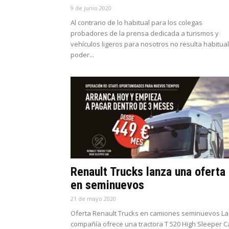
9 de junio 2020
Al contrario de lo habitual para los colegas
probadores de la prensa dedicada a turismos y
vehículos ligeros para nosotros no resulta habitual
poder...
Renault Trucks lanza una oferta
en seminuevos
21 de mayo 2020
Oferta Renault Trucks en camiones seminuevos La
compañía ofrece una tractora T 520 High Sleeper 