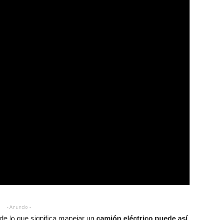
- Anuncio -
de lo que significa manejar un
camión eléctrico
puede así