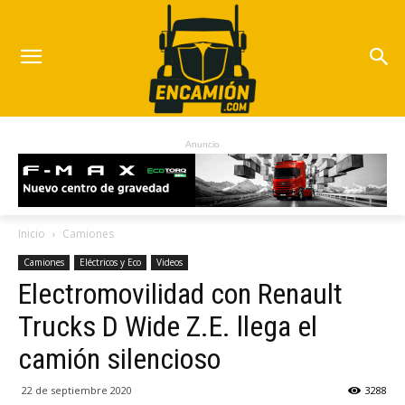
Anuncio
Inicio
Camiones
Camiones
Eléctricos y Eco
Videos
Electromovilidad con Renault
Trucks D Wide Z.E. llega el
camión silencioso
22 de septiembre 2020
3288