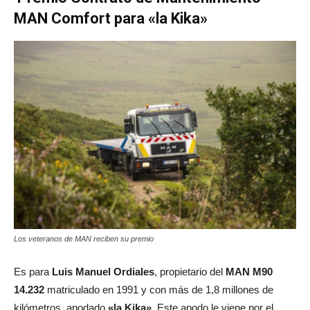
MAN Comfort para «la Kika»
Los veteranos de MAN reciben su premio
Es para
Luis Manuel Ordiales
, propietario del
MAN M90
14.232
matriculado en 1991 y con más de 1,8 millones de
kilómetros, apodado
«la Kika»
. Este apodo le viene por el