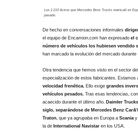
Los 2.210 Actros que Mercedes Benz Trucks matriculó en Españ
pasado.
De hecho en conversaciones informales
dirige
el equipo de Encamion.com han expresado
el 
número de vehículos los hubiesen vendido s
han marcado la evolución del mercado durante
Otra tendencia que hemos visto en el sector del 
especialización de estos fabricantes. Estamos 
velocidad frenética.
Ello exige
grandes invers
vehículos pesados.
Tras esas tendencias, con
acaecido durante el último año.
Daimler Truck
siglo, separándose de Mercedes Benz Car&
Traton
, que ya agrupaba en Europa a
Scania
la de
International Navistar
en los USA.