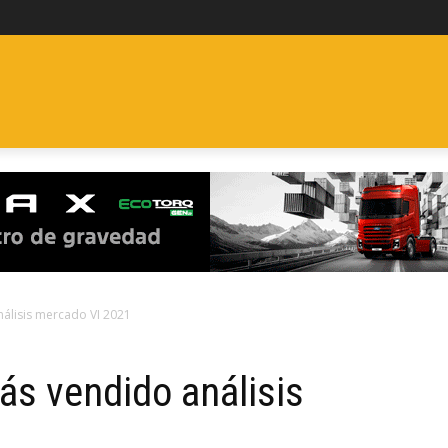
ES
FURGONETAS
CLÁSICOS
ELÉCTRICOS Y ECO
P
álisis mercado VI 2021
s vendido análisis