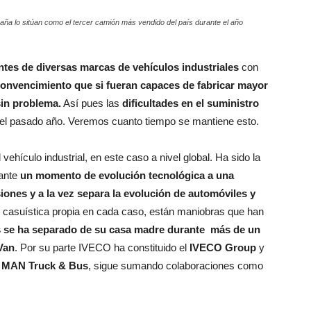
a lo sitúan como el tercer camión más vendido del país durante el año
ntes de diversas marcas de vehículos industriales
con
convencimiento que si fueran capaces de fabricar mayor
in problema.
Así pues las
dificultades en el suministro
 el pasado año. Veremos cuanto tiempo se mantiene esto.
vehículo industrial, en este caso a nivel global. Ha sido la
ante
un momento de evolución tecnológica a una
iones y a la vez separa la evolución de automóviles y
 casuística propia en cada caso, están maniobras que han
s se ha separado de su casa madre durante más de un
Van
. Por su parte IVECO ha constituido el
IVECO Group
y
y
MAN Truck & Bus
, sigue sumando colaboraciones como