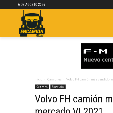
6 DE AGOSTO 2026
NOTICIAS
REPORTAJES
CAMION
Inicio
Camiones
Volvo FH camión más vendido an
Camiones
Reportajes
Volvo FH camión má
mercado VI 2021