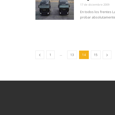
17 de diciembre 2009
En todos los frentes 
probar absolutamente 
...
1
13
14
15