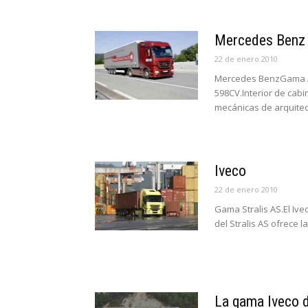
Mercedes Benz
22 de enero 2010
Mercedes BenzGama Ac
598CV.Interior de cab
mecánicas de arquitect
Iveco
22 de enero 2010
Gama Stralis AS.El Ive
del Stralis AS ofrece 
La gama Iveco 