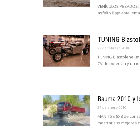
VEHÍCULOS PESADOS: M
asfalto Bajo este lem
TUNING Blastole
22 de febrero 2010
TUNING Blastolene un 
CV de potencia y un mo
Bauma 2010 y l
27 de enero 2010
MAN TGS 8X8 de const
mostrar sus mejores cu