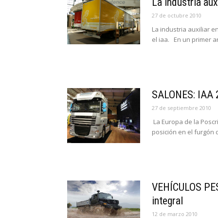
La industria aux
27 de octubre 2010
La industria auxiliar e
el iaa. En un primer ar
SALONES: IAA 
27 de septiembre 2010
La Europa de la Posc
posición en el furgón 
VEHÍCULOS PES
integral
12 de marzo 2010