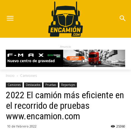
Anuncio
Inicio
Camiones
Camiones
Destacados
Pruebas
Reportajes
2022 El camión más eficiente en
el recorrido de pruebas
www.encamion.com
10 de febrero 2022
25360