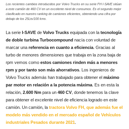
Los recientes cambios introducidos por Volvo Trucks en su serie FH I-SAVE sitúan
a este camión de 460 CV en un excelente nivel de consumos. Es el segundo mejor
clasificado en nuestro ranking de camiones eficientes, obteniendo una cifra por
debajo de los 25Lts/100 kms.
La serie
I-SAVE
de
Volvo Trucks
equipada con la
tecnología
de doble turbina Turbocompound
nacía con voluntad de
marcar una
referencia en cuanto a eficiencia
. Gracias al
turbo de menores dimensiones que trabaja en la zona baja de
rpm vemos como
estos camiones rinden más a menores
rpm y por tanto son más ahorrativos
. Los ingenieros de
Volvo Trucks además han trabajado para obtener el
máximo
par motor en relación a la potencia máxima
. Es en esta la
relación,
2.600 Nm
para un
460 CV
, donde tenemos la clave
para obtener el excelente nivel de eficiencia logrado en este
camión. Un camión, la
tractora Volvo FH, que además fue el
modelo más vendido en el mercado español de Vehículos
industriales Pesados durante 2021
.