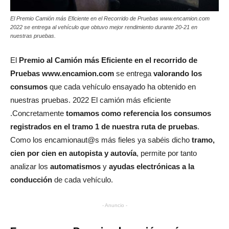
El Premio Camión más Eficiente en el Recorrido de Pruebas www.encamion.com
2022 se entrega al vehículo que obtuvo mejor rendimiento durante 20-21 en
nuestras pruebas.
El
Premio al Camión más Eficiente en el recorrido de
Pruebas www.encamion.com
se entrega
valorando los
consumos
que cada vehículo ensayado ha obtenido en
nuestras pruebas. 2022 El camión más eficiente
.Concretamente
tomamos como referencia los consumos
registrados en el tramo 1 de nuestra ruta de pruebas
.
Como los encamionaut@s más fieles ya sabéis dicho
tramo,
cien por cien en autopista y autovía
, permite por tanto
analizar los
automatismos
y
ayudas electrónicas a la
conducción
de cada vehículo.
- Anuncio -