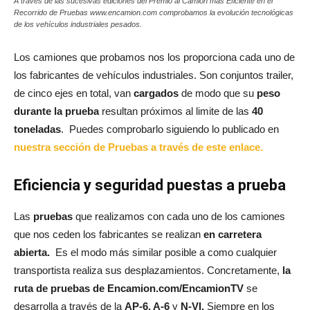
A través de las sucesivas ediciones del Premio al Camión más Eficiente en el
Recorrido de Pruebas www.encamion.com comprobamos la evolución tecnológicas
de los vehículos industriales pesados.
Los camiones que probamos nos los proporciona cada uno de
los fabricantes de vehículos industriales. Son conjuntos trailer,
de cinco ejes en total, van
cargados
de modo que su
peso
durante la prueba
resultan próximos al limite de las
40
toneladas
. Puedes comprobarlo siguiendo lo publicado en
nuestra sección de Pruebas a través de este enlace.
Eficiencia y seguridad puestas a prueba
Las
pruebas
que realizamos con cada uno de los camiones
que nos ceden los fabricantes se realizan
en carretera
abierta.
Es el modo más similar posible a como cualquier
transportista realiza sus desplazamientos. Concretamente,
la
ruta de pruebas de Encamion.com/EncamionTV
se
desarrolla a través de la
AP-6, A-6
y
N-VI.
Siempre en los