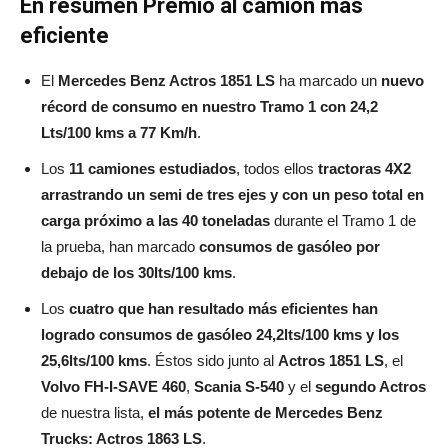
En resumen Premio al camión más
eficiente
El
Mercedes Benz Actros 1851 LS
ha marcado un
nuevo
récord de consumo en nuestro Tramo 1 con 24,2
Lts/100 kms a 77 Km/h
.
Los
11 camiones estudiados
, todos ellos
tractoras 4X2
arrastrando un semi de tres ejes y con un peso total en
carga próximo a las 40 toneladas
durante el Tramo 1 de
la prueba, han marcado
consumos de gasóleo por
debajo de los 30lts/100 kms
.
Los
cuatro que han resultado más eficientes han
logrado consumos de gasóleo 24,2lts/100 kms y los
25,6lts/100 kms
. Éstos sido junto al
Actros 1851 LS
, el
Volvo FH-I-SAVE 460
,
Scania S-540
y el
segundo Actros
de nuestra lista,
el más potente de Mercedes Benz
Trucks: Actros 1863 LS
.