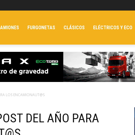
AMIONES
FURGONETAS
CLÁSICOS
ELÉCTRICOS Y ECO
PARA LOS ENCAMIONAUT@S
POST DEL AÑO PARA
UT@S