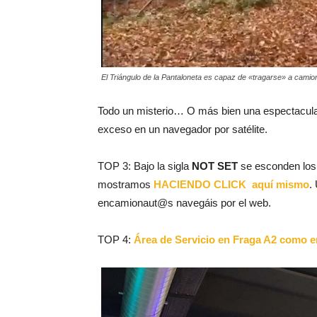
El Triángulo de la Pantaloneta es capaz de «tragarse» a cam
Todo un misterio… O más bien una espectacula
exceso en un navegador por satélite.
TOP 3: Bajo la sigla
NOT SET
se esconden los 
mostramos
HACIENDO CLICK aquí mismo
.
encamionaut@s navegáis por el web.
TOP 4:
Área de Servicio en Fraga A2 como e